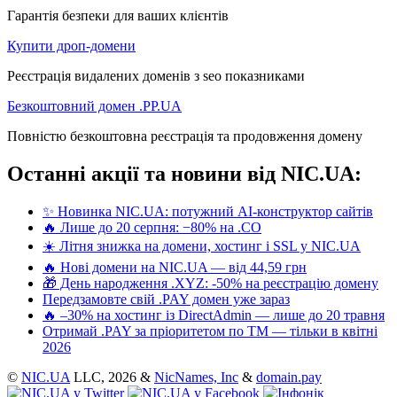
Гарантія безпеки для ваших клієнтів
Купити дроп-домени
Реєстрація видалених доменів з seo показниками
Безкоштовний домен .PP.UA
Повністю безкоштовна реєстрація та продовження домену
Останні акції та новини від NIC.UA:
✨ Новинка NIC.UA: потужний AI-конструктор сайтів
🔥 Лише до 20 серпня: −80% на .CO
☀️ Літня знижка на домени, хостинг і SSL у NIC.UA
🔥 Нові домени на NIC.UA — від 44,59 грн
🎁 День народження .XYZ: -50% на реєстрацію домену
Передзамовте свій .PAY домен уже зараз
🔥 –30% на хостинг із DirectAdmin — лише до 20 травня
Отримай .PAY за пріоритетом по ТМ — тільки в квітні
2026
©
NIC.UA
LLC,
2026 &
NicNames, Inc
&
domain.pay