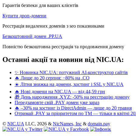
Гарантія безпеки для ваших клієнтів
Купити дроп-домени
Реєстрація видалених доменів з seo показниками
Безкоштовний домен .PP.UA
Повністю безкоштовна реєстрація та продовження домену
Останні акції та новини від NIC.UA:
✨ Новинка NIC.UA: потужний AI-конструктор сайтів
🔥 Лише до 20 серпня: −80% на .CO
☀️ Літня знижка на домени, хостинг і SSL у NIC.UA
🔥 Нові домени на NIC.UA — від 44,59 грн
🎁 День народження .XYZ: -50% на реєстрацію домену
Передзамовте свій .PAY домен уже зараз
🔥 –30% на хостинг із DirectAdmin — лише до 20 травня
Отримай .PAY за пріоритетом по ТМ — тільки в квітні 20
©
NIC.UA
LLC,
2026 &
NicNames, Inc
&
domain.pay